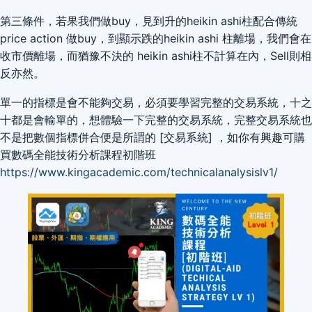
第三條件，若果我們做buy，見到升的heikin ashi柱配合傳統
price action 做buy，到顯示跌的heikin ashi 柱離場，我們會在
收市價離場，而猶豫不決的 heikin ashi柱不計算在內，Sell則相
反亦然。
單一的指標是會不能夠交易，必須要學習完整的交易系統，十之
十都是會輸單的，想體驗一下完整的交易系統，完整交易系統也
不是把數個指標併合便是所謂的 [交易系統] ，如你有興趣可購
買數碼全能技術分析課程初階班
https://www.kingacademic.com/technicalanalysislv1/