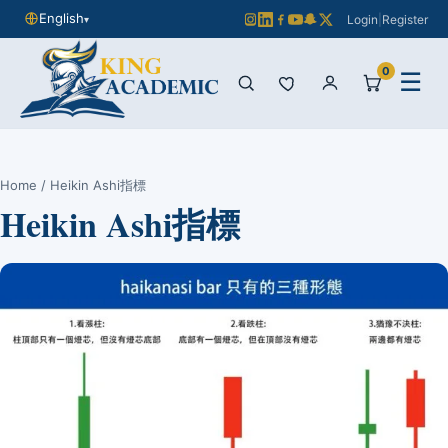
English
Login
|
Register
▾
0
☰
Home
/ Heikin Ashi指標
Heikin Ashi指標