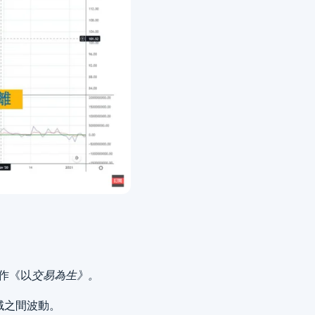
著作《以
交易為生
》。
域之間波動。