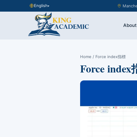
English
Manches
▾
About
Home
/ Force index指標
Force inde