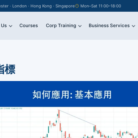
ter · London · Hong Kong · Singapore
Mon–Sat 11:00–18:00
 Us
Courses
Corp Training
Business Services
x指標