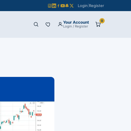
Login
|
Register
0
Your Account
Login / Register