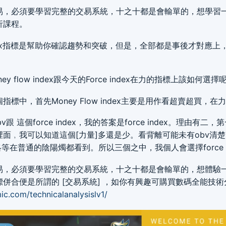
易，必須要學習完整的交易系統，十之十都是會輸單的，想學習
析課程。
 index指標是幫助你確認趨勢和突破，但是，全部都是事後才對應
y flow index跟今天的Force index在力的指標上該如何選擇呢
標中，首先Money Flow index主要是用作看超賣超買，
 這個force index，我的答案是force index。理由有二，第一
面﹐我可以知道這個[力量]多還是少。看背離可能未有obv清
等在普通的陰陽燭都看到。所以三個之中，我個人會選擇force i
易，必須要學習完整的交易系統，十之十都是會輸單的，想體驗
併合便是所謂的 [交易系統] ，如你有興趣可購買數碼全能技
c.com/technicalanalysislv1/