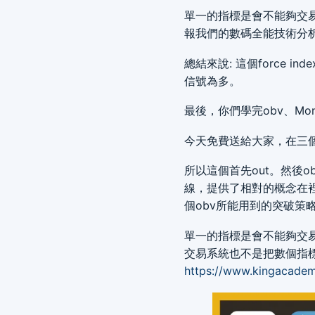
單一的指標是會不能夠交
報我們的數碼全能技術分
總結來說: 這個force
信號為多。
最後，你們學完obv、Mone
今天免費送給大家，在三個指
所以這個首先out。然後obv跟
線，提供了相對的概念在裡
個obv所能用到的突破策略
單一的指標是會不能夠交
交易系統也不是把數個指標
https://www.kingacademi