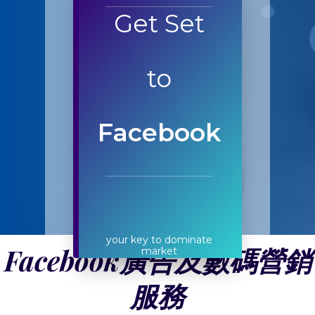
Get Set
to
Facebook
your key to dominate
Facebook廣告及數碼營銷
market
服務